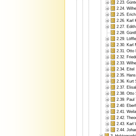
2.23. Günt
2.24. Wilh
2.25. Erich
2.26. Karl
2.27. Edit
2.28. Günt
2.29. Löffle
2.30. Karl
2.31. Otto
2.32. Fried
2.33. Wilh
2.34. Eite
2.35. Hans
2.36. Kurt
2.37. Elis
2.38. Otto
2.39. Paul
2.40. Eberh
2.41. Weil
2.42. Theo
2.43. Karl
2.44. Joha
3. Hektograp