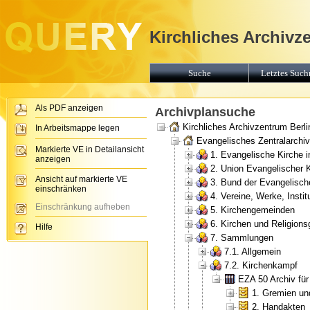
Kirchliches Archivz
Suche
Letztes Suchr
Als PDF anzeigen
Archivplansuche
Kirchliches Archivzentrum Berli
In Arbeitsmappe legen
Evangelisches Zentralarchiv 
Markierte VE in Detailansicht
1. Evangelische Kirche 
anzeigen
2. Union Evangelischer 
Ansicht auf markierte VE
3. Bund der Evangelisch
einschränken
4. Vereine, Werke, Insti
Einschränkung aufheben
5. Kirchengemeinden
6. Kirchen und Religion
Hilfe
7. Sammlungen
7.1. Allgemein
7.2. Kirchenkampf
EZA 50 Archiv fü
1. Gremien un
2. Handakten