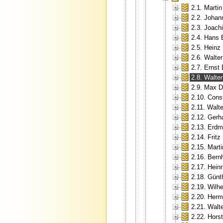
2.1. Martin
2.2. Johan
2.3. Joac
2.4. Hans
2.5. Heinz
2.6. Walter
2.7. Ernst 
2.8. Walte
2.9. Max D
2.10. Cons
2.11. Walt
2.12. Gerh
2.13. Erd
2.14. Fritz
2.15. Marti
2.16. Bern
2.17. Hein
2.18. Günt
2.19. Wilh
2.20. Her
2.21. Walte
2.22. Horst