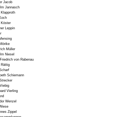
er Jacob
elm Jannasch
 Klapproth
 Koch
h Köster
her Leppin
r
 Mensing
 Mörike
rich Müller
elm Niesel
l Friedrich von Rabenau
 Rättig
 Scharf
abeth Schiemann
 Strecker
 Viebig
ard Vierling
and
dor Wenzel
 Wiese
nnes Zippel
hiesammlungen