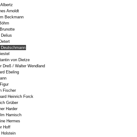
 Albertz
nes Arnoldt
him Beckmann
 Böhm
 Brunotte
 Delius
Detert
r Deutschmann
iestel
tantin von Dietze
er Dreß / Walter Wendland
ard Ebeling
mann
 Figur
n Fischer
hard Heinrich Forck
rich Grüber
her Harder
elm Harnisch
mine Hermes
r Hoff
 Holstein