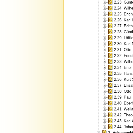
2.23. Günt
2.24. Wilh
2.25. Erich
2.26. Karl
2.27. Edit
2.28. Günt
2.29. Löffle
2.30. Karl
2.31. Otto
2.32. Fried
2.33. Wilh
2.34. Eite
2.35. Hans
2.36. Kurt
2.37. Elis
2.38. Otto
2.39. Paul
2.40. Eberh
2.41. Weil
2.42. Theo
2.43. Karl
2.44. Joha
3. Hektograp