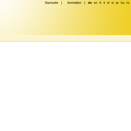
Startseite
|
Anmelden
|
de
en
fr
it
nl
sl
ar
hu
ro