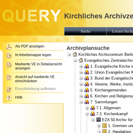
Kirchliches Archivz
Suche
Letztes Suchr
Als PDF anzeigen
Archivplansuche
Kirchliches Archivzentrum Berli
In Arbeitsmappe legen
Evangelisches Zentralarchiv 
Markierte VE in Detailansicht
1. Evangelische Kirche 
anzeigen
2. Union Evangelischer 
Ansicht auf markierte VE
3. Bund der Evangelisch
einschränken
4. Vereine, Werke, Insti
Einschränkung aufheben
5. Kirchengemeinden
6. Kirchen und Religion
Hilfe
7. Sammlungen
7.1. Allgemein
7.2. Kirchenkampf
EZA 50 Archiv fü
1. Gremien un
2. Handakten