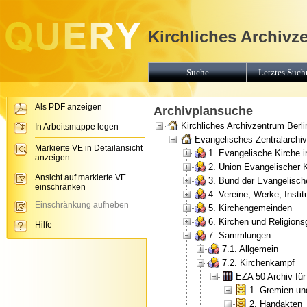
Kirchliches Archivz
Suche
Letztes Suchr
Als PDF anzeigen
Archivplansuche
Kirchliches Archivzentrum Berli
In Arbeitsmappe legen
Evangelisches Zentralarchiv 
Markierte VE in Detailansicht
1. Evangelische Kirche 
anzeigen
2. Union Evangelischer 
Ansicht auf markierte VE
3. Bund der Evangelisch
einschränken
4. Vereine, Werke, Insti
Einschränkung aufheben
5. Kirchengemeinden
6. Kirchen und Religion
Hilfe
7. Sammlungen
7.1. Allgemein
7.2. Kirchenkampf
EZA 50 Archiv fü
1. Gremien un
2. Handakten