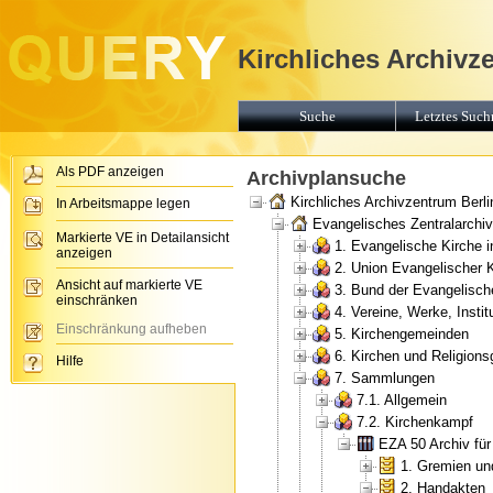
Kirchliches Archivz
Suche
Letztes Suchr
Als PDF anzeigen
Archivplansuche
Kirchliches Archivzentrum Berli
In Arbeitsmappe legen
Evangelisches Zentralarchiv 
Markierte VE in Detailansicht
1. Evangelische Kirche 
anzeigen
2. Union Evangelischer 
Ansicht auf markierte VE
3. Bund der Evangelisch
einschränken
4. Vereine, Werke, Insti
Einschränkung aufheben
5. Kirchengemeinden
6. Kirchen und Religion
Hilfe
7. Sammlungen
7.1. Allgemein
7.2. Kirchenkampf
EZA 50 Archiv fü
1. Gremien un
2. Handakten