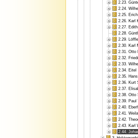
2.23. Günt
2.24. Wilh
2.25. Erich
2.26. Karl
2.27. Edit
2.28. Günt
2.29. Löffle
2.30. Karl
2.31. Otto
2.32. Fried
2.33. Wilh
2.34. Eite
2.35. Hans
2.36. Kurt
2.37. Elis
2.38. Otto
2.39. Paul
2.40. Eberh
2.41. Weil
2.42. Theo
2.43. Karl
2.44. Joha
3. Hektograp