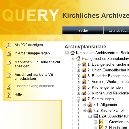
Kirchliches Archivz
Suche
Letztes Suchr
Als PDF anzeigen
Archivplansuche
Kirchliches Archivzentrum Berli
In Arbeitsmappe legen
Evangelisches Zentralarchiv 
Markierte VE in Detailansicht
1. Evangelische Kirche 
anzeigen
2. Union Evangelischer 
Ansicht auf markierte VE
3. Bund der Evangelisch
einschränken
4. Vereine, Werke, Insti
Einschränkung aufheben
5. Kirchengemeinden
6. Kirchen und Religion
Hilfe
7. Sammlungen
7.1. Allgemein
7.2. Kirchenkampf
EZA 50 Archiv fü
1. Gremien un
2. Handakten