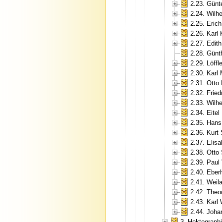
2.23. Günt
2.24. Wilh
2.25. Erich
2.26. Karl
2.27. Edit
2.28. Günt
2.29. Löffle
2.30. Karl
2.31. Otto
2.32. Fried
2.33. Wilh
2.34. Eite
2.35. Hans
2.36. Kurt
2.37. Elis
2.38. Otto
2.39. Paul
2.40. Eberh
2.41. Weil
2.42. Theo
2.43. Karl
2.44. Joha
3. Hektograp