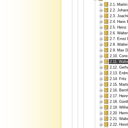
2.1. Martin
2.2. Johan
2.3. Joac
2.4. Hans
2.5. Heinz
2.6. Walter
2.7. Ernst 
2.8. Walte
2.9. Max D
2.10. Cons
2.11. Walt
2.12. Gerh
2.13. Erd
2.14. Fritz
2.15. Marti
2.16. Bern
2.17. Hein
2.18. Günt
2.19. Wilh
2.20. Her
2.21. Walte
2.22. Horst