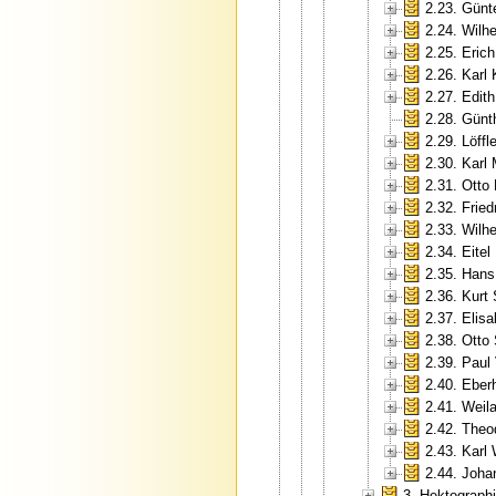
2.23. Günt
2.24. Wilh
2.25. Erich
2.26. Karl
2.27. Edit
2.28. Günt
2.29. Löffle
2.30. Karl
2.31. Otto
2.32. Fried
2.33. Wilh
2.34. Eite
2.35. Hans
2.36. Kurt
2.37. Elis
2.38. Otto
2.39. Paul
2.40. Eberh
2.41. Weil
2.42. Theo
2.43. Karl
2.44. Joha
3. Hektograp