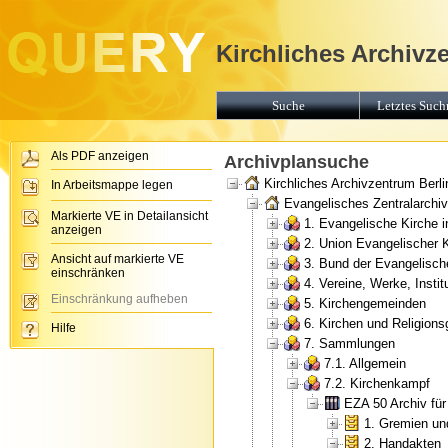
Kirchliches Archivz
Suche
Letztes Suchr
Als PDF anzeigen
Archivplansuche
Kirchliches Archivzentrum Berli
In Arbeitsmappe legen
Evangelisches Zentralarchiv 
Markierte VE in Detailansicht
1. Evangelische Kirche 
anzeigen
2. Union Evangelischer 
Ansicht auf markierte VE
3. Bund der Evangelisch
einschränken
4. Vereine, Werke, Insti
Einschränkung aufheben
5. Kirchengemeinden
6. Kirchen und Religion
Hilfe
7. Sammlungen
7.1. Allgemein
7.2. Kirchenkampf
EZA 50 Archiv fü
1. Gremien un
2. Handakten