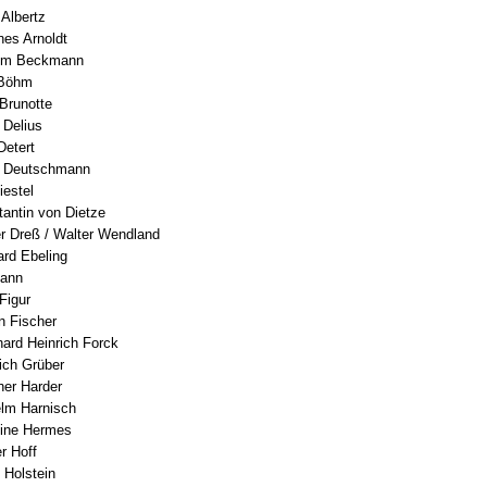
 Albertz
nes Arnoldt
him Beckmann
 Böhm
 Brunotte
 Delius
Detert
r Deutschmann
iestel
tantin von Dietze
er Dreß / Walter Wendland
ard Ebeling
mann
 Figur
n Fischer
hard Heinrich Forck
rich Grüber
her Harder
elm Harnisch
mine Hermes
r Hoff
 Holstein