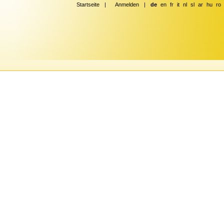
Startseite
|
Anmelden
|
de
en
fr
it
nl
sl
ar
hu
ro