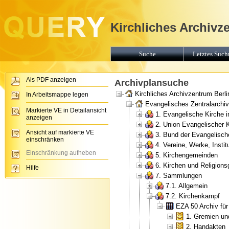
Kirchliches Archivz
Suche
Letztes Suchr
Als PDF anzeigen
Archivplansuche
Kirchliches Archivzentrum Berli
In Arbeitsmappe legen
Evangelisches Zentralarchiv 
Markierte VE in Detailansicht
1. Evangelische Kirche 
anzeigen
2. Union Evangelischer 
Ansicht auf markierte VE
3. Bund der Evangelisch
einschränken
4. Vereine, Werke, Insti
Einschränkung aufheben
5. Kirchengemeinden
6. Kirchen und Religion
Hilfe
7. Sammlungen
7.1. Allgemein
7.2. Kirchenkampf
EZA 50 Archiv fü
1. Gremien un
2. Handakten