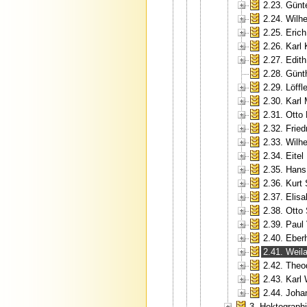
2.23. Günt
2.24. Wilh
2.25. Erich
2.26. Karl
2.27. Edit
2.28. Günt
2.29. Löffle
2.30. Karl
2.31. Otto
2.32. Fried
2.33. Wilh
2.34. Eite
2.35. Hans
2.36. Kurt
2.37. Elis
2.38. Otto
2.39. Paul
2.40. Eberh
2.41. Weil
2.42. Theo
2.43. Karl
2.44. Joha
3. Hektograp