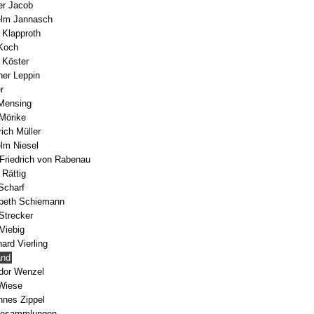
er Jacob
elm Jannasch
 Klapproth
 Koch
h Köster
her Leppin
r
 Mensing
 Mörike
rich Müller
elm Niesel
l Friedrich von Rabenau
 Rättig
 Scharf
abeth Schiemann
 Strecker
 Viebig
ard Vierling
and
dor Wenzel
 Wiese
nnes Zippel
hiesammlungen