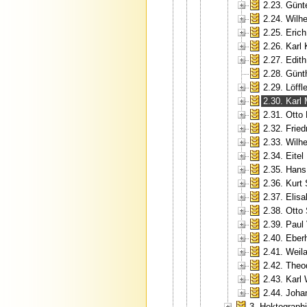
2.23. Günt
2.24. Wilh
2.25. Erich
2.26. Karl
2.27. Edit
2.28. Günt
2.29. Löffle
2.30. Karl
2.31. Otto
2.32. Fried
2.33. Wilh
2.34. Eite
2.35. Hans
2.36. Kurt
2.37. Elis
2.38. Otto
2.39. Paul
2.40. Eberh
2.41. Weil
2.42. Theo
2.43. Karl
2.44. Joha
3. Hektograp