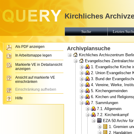
Kirchliches Archivz
Suche
Letztes Suchr
Als PDF anzeigen
Archivplansuche
Kirchliches Archivzentrum Berli
In Arbeitsmappe legen
Evangelisches Zentralarchiv 
Markierte VE in Detailansicht
1. Evangelische Kirche 
anzeigen
2. Union Evangelischer 
Ansicht auf markierte VE
3. Bund der Evangelisch
einschränken
4. Vereine, Werke, Insti
Einschränkung aufheben
5. Kirchengemeinden
6. Kirchen und Religion
Hilfe
7. Sammlungen
7.1. Allgemein
7.2. Kirchenkampf
EZA 50 Archiv fü
1. Gremien un
2. Handakten