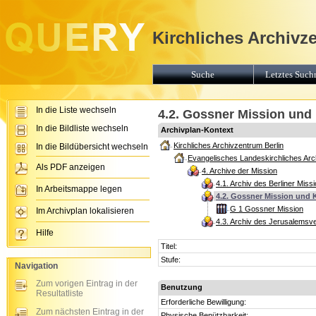
Kirchliches Archivz
Suche
Letztes Suchr
In die Liste wechseln
4.2. Gossner Mission und K
In die Bildliste wechseln
Archivplan-Kontext
Kirchliches Archivzentrum Berlin
In die Bildübersicht wechseln
Evangelisches Landeskirchliches Arch
Als PDF anzeigen
4. Archive der Mission
4.1. Archiv des Berliner Mis
In Arbeitsmappe legen
4.2. Gossner Mission und K
G 1 Gossner Mission
Im Archivplan lokalisieren
4.3. Archiv des Jerusalemsv
Hilfe
Titel:
Stufe:
Navigation
Zum vorigen Eintrag in der
Benutzung
Resultatliste
Erforderliche Bewilligung:
Zum nächsten Eintrag in der
Physische Benützbarkeit: