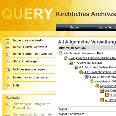
Kirchliches Archivz
Suche
Letztes Suchr
In die Liste wechseln
A.I Allgemeine Verwaltung
In die Bildliste wechseln
Archivplan-Kontext
Kirchliches Archivzentrum Berlin
In die Bildübersicht wechseln
Evangelisches Landeskirchliches Arch
Als PDF anzeigen
4. Archive der Mission
4.1. Archiv des Berliner Mis
In Arbeitsmappe legen
4.1.1. Aktenbestände Ber
BMW 1 (Berliner Mis
Im Archivplan lokalisieren
Klassifikation B
Hilfe
A (Berliner 
A.I All
A.I.
Navigation
A.II Per
Zum vorigen Eintrag in der
Resultatliste
Signatur:
Signatur Archivplan:
Zum nächsten Eintrag in der