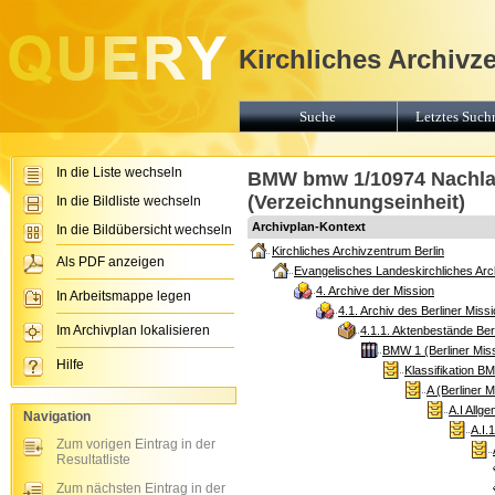
Kirchliches Archivz
Suche
Letztes Suchr
In die Liste wechseln
BMW bmw 1/10974 Nachlaß 
(Verzeichnungseinheit)
In die Bildliste wechseln
Archivplan-Kontext
In die Bildübersicht wechseln
Kirchliches Archivzentrum Berlin
Als PDF anzeigen
Evangelisches Landeskirchliches Arch
4. Archive der Mission
In Arbeitsmappe legen
4.1. Archiv des Berliner Mis
Im Archivplan lokalisieren
4.1.1. Aktenbestände Ber
BMW 1 (Berliner Mis
Hilfe
Klassifikation B
A (Berliner 
A.I Allg
Navigation
A.I.
Zum vorigen Eintrag in der
Resultatliste
Zum nächsten Eintrag in der